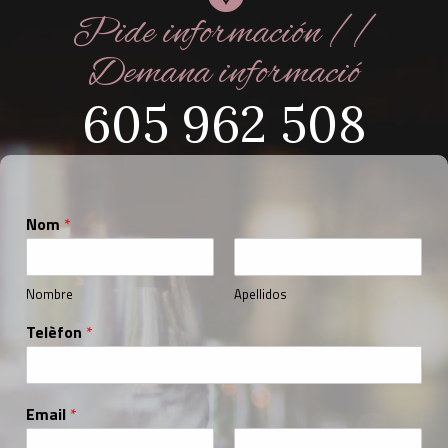
Pide información //
Demana informació
605 962 508
Nom
*
Nombre
Apellidos
Telèfon
*
Email
*