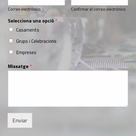
Correo electrónico
Confirmar el correo electrónico
Selecciona una opció
*
Casaments
Grups i Celebracions
Empreses
Missatge
*
Enviar