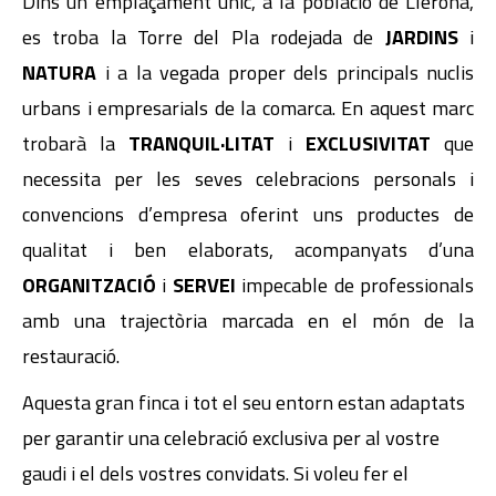
Dins un emplaçament únic, a la població de Llerona,
es troba la Torre del Pla rodejada de
JARDINS
i
NATURA
i a la vegada proper dels principals nuclis
urbans i empresarials de la comarca. En aquest marc
trobarà la
TRANQUIL·LITAT
i
EXCLUSIVITAT
que
necessita per les seves celebracions personals i
convencions d’empresa oferint uns productes de
qualitat i ben elaborats, acompanyats d’una
ORGANITZACIÓ
i
SERVEI
impecable de professionals
amb una trajectòria marcada en el món de la
restauració.
Aquesta gran finca i tot el seu entorn estan adaptats
per garantir una celebració exclusiva per al vostre
gaudi i el dels vostres convidats. Si voleu fer el